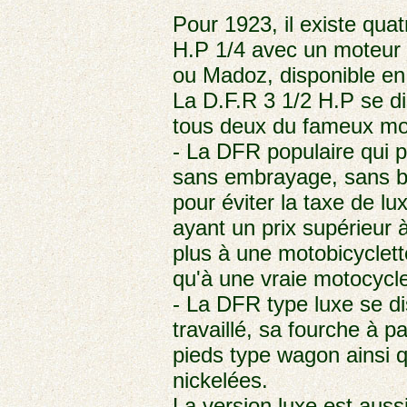
Pour 1923, il existe qua
H.P 1/4 avec un moteur 
ou Madoz, disponible e
La D.F.R 3 1/2 H.P se d
tous deux du fameux mot
- La DFR populaire qui p
sans embrayage, sans bo
pour éviter la taxe de l
ayant un prix supérieur 
plus à une motobicyclet
qu'à une vraie motocycl
- La DFR type luxe se di
travaillé, sa fourche à 
pieds type wagon ainsi
nickelées.
La version luxe est auss