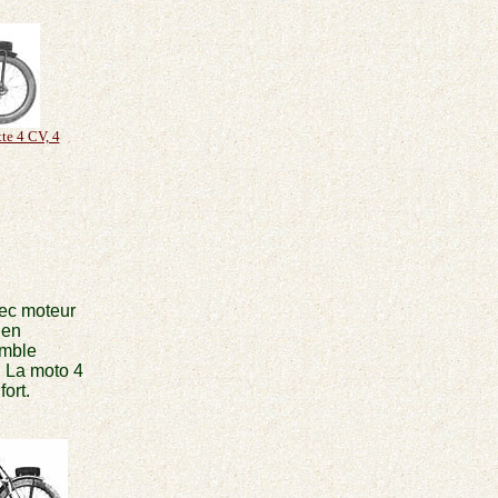
te 4 CV, 4
vec moteur
 en
emble
. La moto 4
ort.