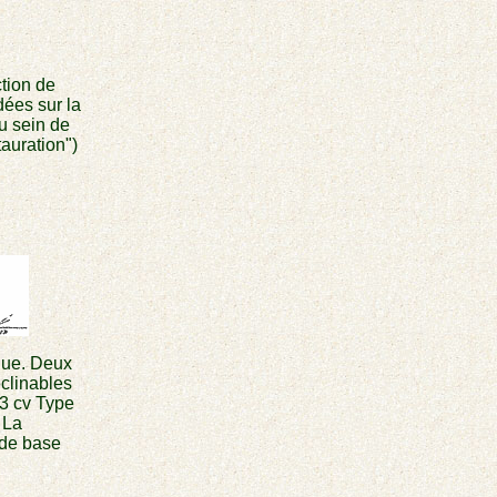
ction de
dées sur la
u sein de
auration")
gue. Deux
clinables
3 cv Type
 La
de base