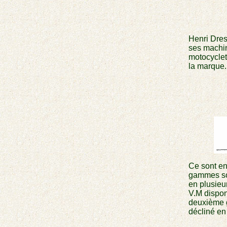
Henri Dres
ses machin
motocyclet
la marque.
Ce sont en
gammes son
en plusieu
V.M dispon
deuxième 
décliné en 