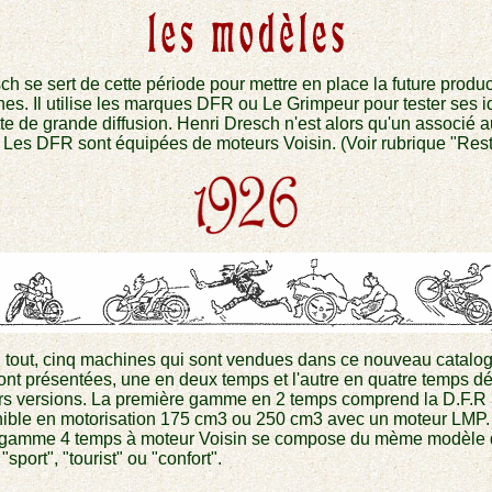
ch se sert de cette période pour mettre en place la future produ
es. Il utilise les marques DFR ou Le Grimpeur pour tester ses i
te de grande diffusion. Henri Dresch n'est alors qu'un associé a
 Les DFR sont équipées de moteurs Voisin. (Voir rubrique "Rest
 tout, cinq machines qui sont vendues dans ce nouveau catalo
t présentées, une en deux temps et l'autre en quatre temps dé
rs versions. La première gamme en 2 temps comprend la D.F.R 
ible en motorisation 175 cm3 ou 250 cm3 avec un moteur LMP.
gamme 4 temps à moteur Voisin se compose du mème modèle 
"sport", "tourist" ou "confort".